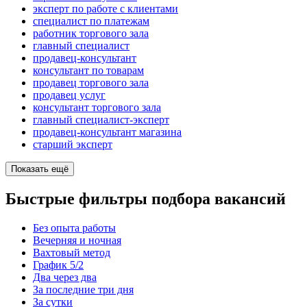
эксперт по работе с клиентами
специалист по платежам
работник торгового зала
главный специалист
продавец-консультант
консультант по товарам
продавец торгового зала
продавец услуг
консультант торгового зала
главный специалист-эксперт
продавец-консультант магазина
старший эксперт
Показать ещё
Быстрые фильтры подбора вакансий
Без опыта работы
Вечерняя и ночная
Вахтовый метод
График 5/2
Два через два
За последние три дня
За сутки