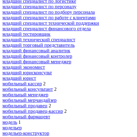
младший специалист по логистике
младший специалист по персоналу
младший специалист по подбору персонала
младший специалист по работе с клиентами
младший специалист технической поддержки
младший специалист финансового отдела
младший тестировщик
младший технический специалист
младший торговый представитель
младший финансовый аналитик
младший финансовый контролер
младший финансовый менеджер
младший экономист
младший юрисконсульт
младший юрист
мобильный кассир
2
мобильный консультант
2
мобильный менеджер
мобильный мерчандайзер
мобильный продавец
2
мобильный продавец-кассир
2
мобильный фармацевт
модель
1
модельер
модельер-конструктор