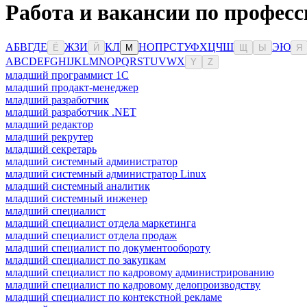
Работа и вакансии по професс
А
Б
В
Г
Д
Е
Ж
З
И
К
Л
Н
О
П
Р
С
Т
У
Ф
Х
Ц
Ч
Ш
Э
Ю
Ё
Й
М
Щ
Ы
Я
A
B
C
D
E
F
G
H
I
J
K
L
M
N
O
P
Q
R
S
T
U
V
W
X
Y
Z
младший программист 1С
младший продакт-менеджер
младший разработчик
младший разработчик .NET
младший редактор
младший рекрутер
младший секретарь
младший системный администратор
младший системный администратор Linux
младший системный аналитик
младший системный инженер
младший специалист
младший специалист отдела маркетинга
младший специалист отдела продаж
младший специалист по документообороту
младший специалист по закупкам
младший специалист по кадровому администрированию
младший специалист по кадровому делопроизводству
младший специалист по контекстной рекламе