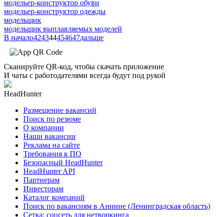
модельер-конструктор обуви
модельер-конструктор одежды
модельщик
модельщик выплавляемых моделей
В начало
42
43
44
45
46
47
дальше
Сканируйте QR-код, чтобы скачать приложение
И чаты с работодателями всегда будут под рукой
HeadHunter
Размещение вакансий
Поиск по резюме
О компании
Наши вакансии
Реклама на сайте
Требования к ПО
Безопасный HeadHunter
HeadHunter API
Партнерам
Инвесторам
Каталог компаний
Поиск по вакансиям в Аннине (Ленинградская область)
Сетка: соцсеть для нетворкинга