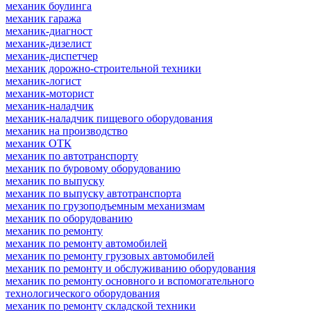
механик боулинга
механик гаража
механик-диагност
механик-дизелист
механик-диспетчер
механик дорожно-строительной техники
механик-логист
механик-моторист
механик-наладчик
механик-наладчик пищевого оборудования
механик на производство
механик ОТК
механик по автотранспорту
механик по буровому оборудованию
механик по выпуску
механик по выпуску автотранспорта
механик по грузоподъемным механизмам
механик по оборудованию
механик по ремонту
механик по ремонту автомобилей
механик по ремонту грузовых автомобилей
механик по ремонту и обслуживанию оборудования
механик по ремонту основного и вспомогательного
технологического оборудования
механик по ремонту складской техники