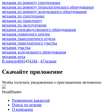
механик по ремонту спецтехники
механик по ремонту технологического оборудования
механик по ремонту холодильного оборудования
механик по спецтехнике
механик по транспорту
механик по эксплуатации
механик производственного оборудования
механик сервисного центра
механик транспортного отдела
механик транспортного участка
механик участка
механик холодильного оборудования
механик цеха
В начало
40
41
42
43
44
...
47
дальше
Скачайте приложение
Чтобы получать уведомления о приглашениях мгновенно
HeadHunter
Размещение вакансий
Поиск по резюме
О компании