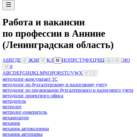
Работа и вакансии
по профессии в Аннине
(Ленинградская область)
А
Б
В
Г
Д
Е
Ж
З
И
К
Л
Н
О
П
Р
С
Т
У
Ф
Х
Ц
Ч
Ш
Э
Ю
Ё
Й
М
Щ
Ы
#
Я
A
B
C
D
E
F
G
H
I
J
K
L
M
N
O
P
Q
R
S
T
U
V
W
X
Y
Z
методолог-консультант 1С
методолог по бухгалтерскому и налоговому учету
методолог по организации бухгалтерского и налогового учета
методолог проектного офиса
метрдотель
метролог
метролог-поверитель
механизатор
механик
механик автоколонны
механик автопарка