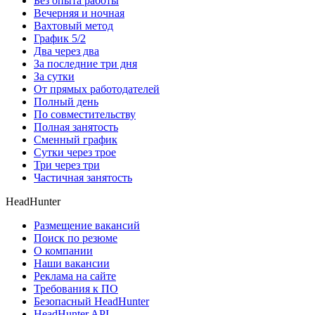
Без опыта работы
Вечерняя и ночная
Вахтовый метод
График 5/2
Два через два
За последние три дня
За сутки
От прямых работодателей
Полный день
По совместительству
Полная занятость
Сменный график
Сутки через трое
Три через три
Частичная занятость
HeadHunter
Размещение вакансий
Поиск по резюме
О компании
Наши вакансии
Реклама на сайте
Требования к ПО
Безопасный HeadHunter
HeadHunter API