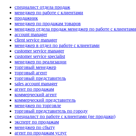
специалист отдела продаж
менеджер по работе с клиентами
продажник
менеджер по продажам товаров
менеджер отдела продаж менеджер по работе с клиентам
account manager
client service manager
менеджер в отдел по работе с клиентами
customer service manager
customer service specialist
менеджер по реализации
торговый менеджер
торговый агент
торговый представитель
sales account manager
агент по продажам
коммерческий агент
коммерческий представитель
менеджер по торговле
торговый представитель по городу
специалист по работе с клиентами (не продажи)
эксперт по продажам
менеджер по сбыту
агент по продажам услуг