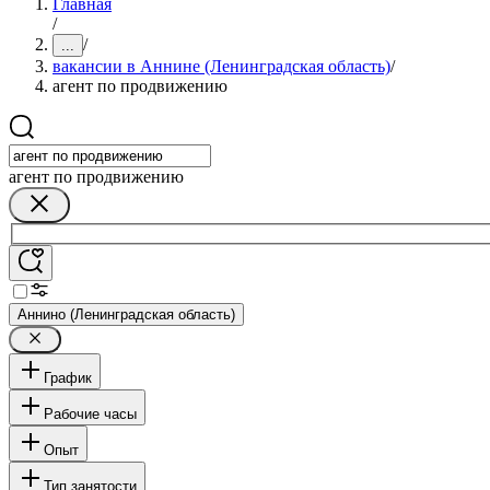
Главная
/
/
...
вакансии в Аннине (Ленинградская область)
/
агент по продвижению
агент по продвижению
Аннино (Ленинградская область)
График
Рабочие часы
Опыт
Тип занятости