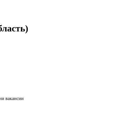
бласть)
ии вакансии