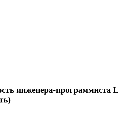
ость инженера-программиста L
ть)