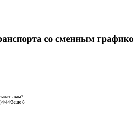
транспорта со сменным график
сылать вам?
)
4/4
4/3
еще 8