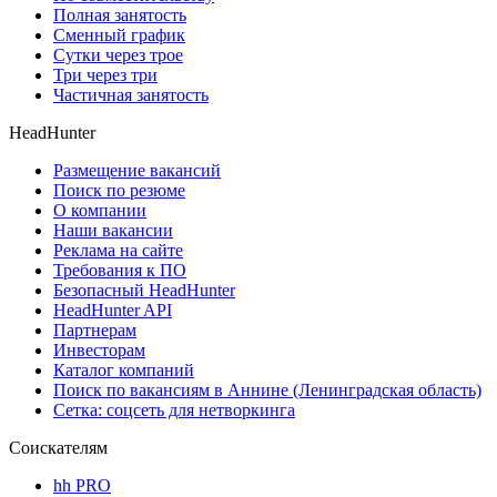
Полная занятость
Сменный график
Сутки через трое
Три через три
Частичная занятость
HeadHunter
Размещение вакансий
Поиск по резюме
О компании
Наши вакансии
Реклама на сайте
Требования к ПО
Безопасный HeadHunter
HeadHunter API
Партнерам
Инвесторам
Каталог компаний
Поиск по вакансиям в Аннине (Ленинградская область)
Сетка: соцсеть для нетворкинга
Соискателям
hh PRO