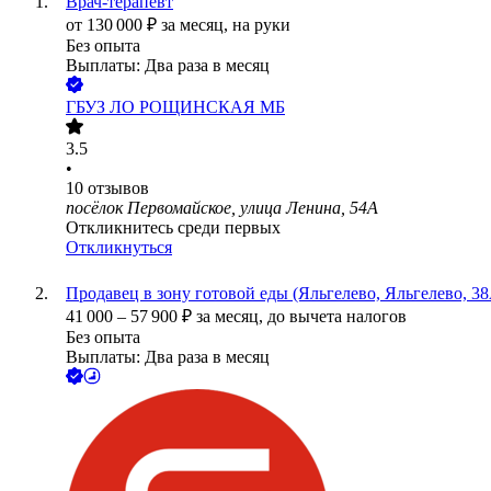
Врач-терапевт
от
130 000
₽
за месяц,
на руки
Без опыта
Выплаты: Два раза в месяц
ГБУЗ ЛО РОЩИНСКАЯ МБ
3.5
•
10
отзывов
посёлок Первомайское, улица Ленина, 54А
Откликнитесь среди первых
Откликнуться
Продавец в зону готовой еды (Яльгелево, Яльгелево, 3
41 000
–
57 900
₽
за месяц,
до вычета налогов
Без опыта
Выплаты: Два раза в месяц