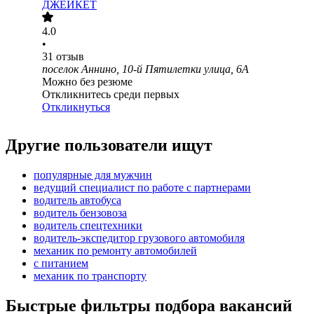
ДЖЕЙКЕТ
4.0
•
31
отзыв
поселок Аннино, 10-й Пятилетки улица, 6А
Можно без резюме
Откликнитесь среди первых
Откликнуться
Другие пользователи ищут
популярные для мужчин
ведущий специалист по работе с партнерами
водитель автобуса
водитель бензовоза
водитель спецтехники
водитель-экспедитор грузового автомобиля
механик по ремонту автомобилей
с питанием
механик по транспорту
Быстрые фильтры подбора вакансий