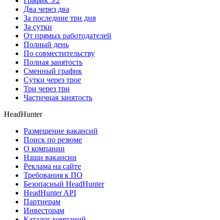
График 5/2
Два через два
За последние три дня
За сутки
От прямых работодателей
Полный день
По совместительству
Полная занятость
Сменный график
Сутки через трое
Три через три
Частичная занятость
HeadHunter
Размещение вакансий
Поиск по резюме
О компании
Наши вакансии
Реклама на сайте
Требования к ПО
Безопасный HeadHunter
HeadHunter API
Партнерам
Инвесторам
Каталог компаний