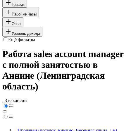
График
Рабочие часы
Опыт
Уровень дохода
Ещё фильтры
Работа sales account manager
с полной занятостью в
Аннине (Ленинградская
область)
, 3 вакансии
Продавец (посёлок Аннино, Весенняя улица, 1А)