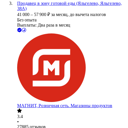
Продавец в зону готовой еды (Яльгелево, Яльгелево,
38А)
41 000
–
57 900
₽
за месяц,
до вычета налогов
Без опыта
Выплаты: Два раза в месяц
МАГНИТ, Розничная сеть. Магазины продуктов
3.4
•
27885
отзывов