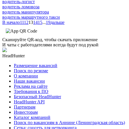
водитель-логист
водитель ломовоза
водитель манипулятора
водитель маршрутного такси
В начало
11
12
13
14
15
...
19
дальше
Сканируйте QR-код, чтобы скачать приложение
И чаты с работодателями всегда будут под рукой
HeadHunter
Размещение вакансий
Поиск по резюме
О компании
Наши вакансии
Реклама на сайте
Требования к ПО
Безопасный HeadHunter
HeadHunter API
Партнерам
Инвесторам
Каталог компаний
Поиск по вакансиям в Аннине (Ленинградская область)
Сетка: соцсеть для нетворкинга