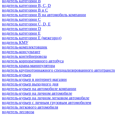
водитель категории B
водитель категории B, C, D
водитель категории B и C
водитель категории B на автомобиль компании
водитель категории C
водитель категории C, D, E
водитель категории D
водитель категории E
водитель категории E (межгород)
водитель КМУ
водитель-комплектовщик
водитель-консультант
водитель контейнеровоза
водитель корпоративного автобуса
водитель крана-манипулятора
водитель крупнотоннажного специализированного автотрансп
водитель-курьер
водитель-курьер в интернет-магазин
водитель-курьер выходного дня
водитель-курьер на автомобиле компании
водитель-курьер на личном автомобиле
водитель-курьер на личном легковом автомобиле
водитель-курьер с личным грузовым автомобилем
водитель легкового автомобиля
водитель лесовоза