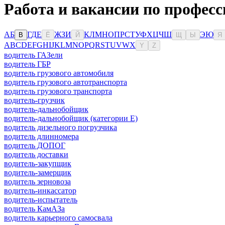
Работа и вакансии по професс
А
Б
Г
Д
Е
Ж
З
И
К
Л
М
Н
О
П
Р
С
Т
У
Ф
Х
Ц
Ч
Ш
Э
Ю
В
Ё
Й
Щ
Ы
Я
A
B
C
D
E
F
G
H
I
J
K
L
M
N
O
P
Q
R
S
T
U
V
W
X
Y
Z
водитель ГАЗели
водитель ГБР
водитель грузового автомобиля
водитель грузового автотранспорта
водитель грузового транспорта
водитель-грузчик
водитель-дальнобойщик
водитель-дальнобойщик (категории Е)
водитель дизельного погрузчика
водитель длинномера
водитель ДОПОГ
водитель доставки
водитель-закупщик
водитель-замерщик
водитель зерновоза
водитель-инкассатор
водитель-испытатель
водитель КамАЗа
водитель карьерного самосвала