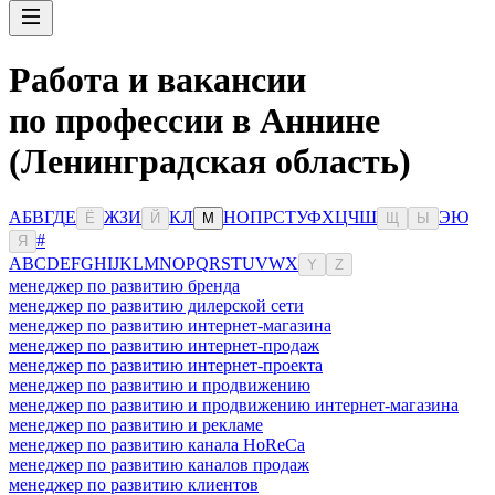
Работа и вакансии
по профессии в Аннине
(Ленинградская область)
А
Б
В
Г
Д
Е
Ж
З
И
К
Л
Н
О
П
Р
С
Т
У
Ф
Х
Ц
Ч
Ш
Э
Ю
Ё
Й
М
Щ
Ы
#
Я
A
B
C
D
E
F
G
H
I
J
K
L
M
N
O
P
Q
R
S
T
U
V
W
X
Y
Z
менеджер по развитию бренда
менеджер по развитию дилерской сети
менеджер по развитию интернет-магазина
менеджер по развитию интернет-продаж
менеджер по развитию интернет-проекта
менеджер по развитию и продвижению
менеджер по развитию и продвижению интернет-магазина
менеджер по развитию и рекламе
менеджер по развитию канала HoReCa
менеджер по развитию каналов продаж
менеджер по развитию клиентов