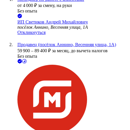
от
4 000
₽
за смену,
на руки
Без опыта
ИП
Светиков Андрей Михайлович
посёлок Аннино, Весенняя улица, 1А
Откликнуться
Продавец (посёлок Аннино, Весенняя улица, 1А)
59 900
–
89 400
₽
за месяц,
до вычета налогов
Без опыта