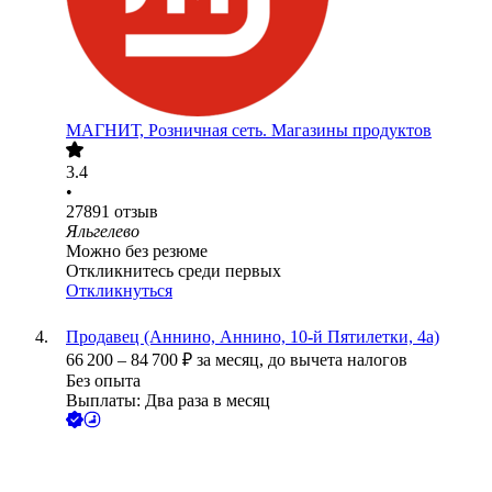
МАГНИТ, Розничная сеть. Магазины продуктов
3.4
•
27891
отзыв
Яльгелево
Можно без резюме
Откликнитесь среди первых
Откликнуться
Продавец (Аннино, Аннино, 10-й Пятилетки, 4а)
66 200
–
84 700
₽
за месяц,
до вычета налогов
Без опыта
Выплаты: Два раза в месяц