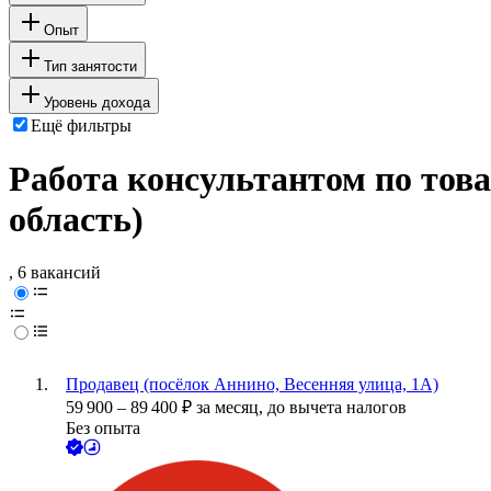
Опыт
Тип занятости
Уровень дохода
Ещё фильтры
Работа консультантом по тов
область)
, 6 вакансий
Продавец (посёлок Аннино, Весенняя улица, 1А)
59 900
–
89 400
₽
за месяц,
до вычета налогов
Без опыта