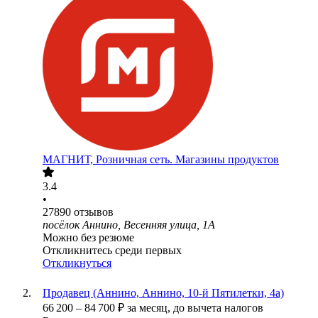
МАГНИТ, Розничная сеть. Магазины продуктов
3.4
•
27890
отзывов
посёлок Аннино, Весенняя улица, 1А
Можно без резюме
Откликнитесь среди первых
Откликнуться
Продавец (Аннино, Аннино, 10-й Пятилетки, 4а)
66 200
–
84 700
₽
за месяц,
до вычета налогов