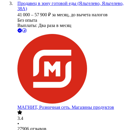
Продавец в зону готовой еды (Яльгелево, Яльгелево,
38А)
41 000
–
57 900
₽
за месяц,
до вычета налогов
Без опыта
Выплаты: Два раза в месяц
МАГНИТ, Розничная сеть. Магазины продуктов
3.4
•
27906
отзывов