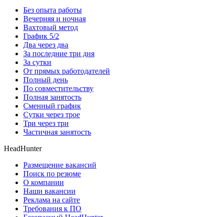
Без опыта работы
Вечерняя и ночная
Вахтовый метод
График 5/2
Два через два
За последние три дня
За сутки
От прямых работодателей
Полный день
По совместительству
Полная занятость
Сменный график
Сутки через трое
Три через три
Частичная занятость
HeadHunter
Размещение вакансий
Поиск по резюме
О компании
Наши вакансии
Реклама на сайте
Требования к ПО