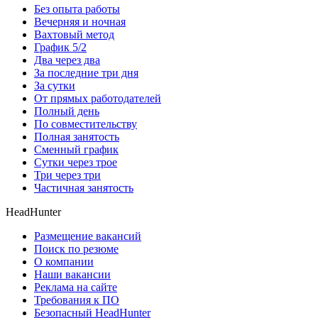
Без опыта работы
Вечерняя и ночная
Вахтовый метод
График 5/2
Два через два
За последние три дня
За сутки
От прямых работодателей
Полный день
По совместительству
Полная занятость
Сменный график
Сутки через трое
Три через три
Частичная занятость
HeadHunter
Размещение вакансий
Поиск по резюме
О компании
Наши вакансии
Реклама на сайте
Требования к ПО
Безопасный HeadHunter