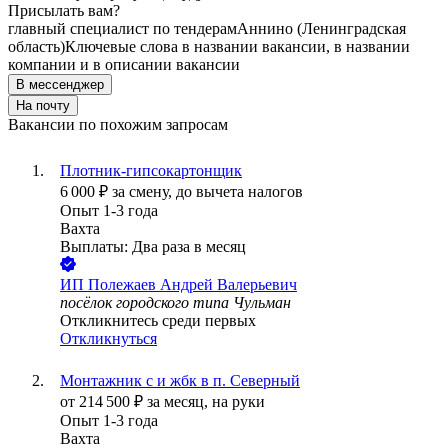
Присылать вам?
главный специалист по тендерам
Аннино (Ленинградская
область)
Ключевые слова в названии вакансии, в названии
компании и в описании вакансии
В мессенджер
На почту
Вакансии по похожим запросам
Плотник-гипсокартонщик
6 000
₽
за смену,
до вычета налогов
Опыт 1-3 года
Вахта
Выплаты: Два раза в месяц
ИП
Полежаев Андрей Валерьевич
посёлок городского типа Чульман
Откликнитесь среди первых
Откликнуться
Монтажник с и жбк в п. Северный
от
214 500
₽
за месяц,
на руки
Опыт 1-3 года
Вахта