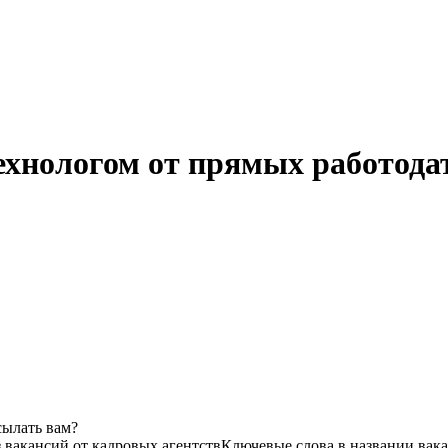
хнологом от прямых работода
сылать вам?
з вакансий от кадровых агентств
Ключевые слова в названии вака