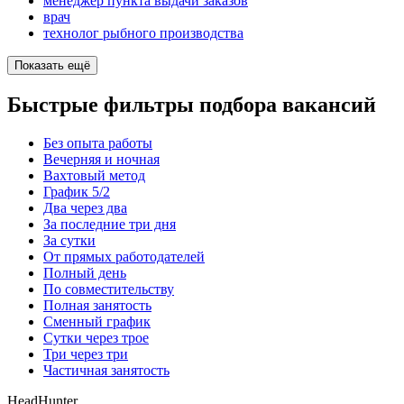
менеджер пункта выдачи заказов
врач
технолог рыбного производства
Показать ещё
Быстрые фильтры подбора вакансий
Без опыта работы
Вечерняя и ночная
Вахтовый метод
График 5/2
Два через два
За последние три дня
За сутки
От прямых работодателей
Полный день
По совместительству
Полная занятость
Сменный график
Сутки через трое
Три через три
Частичная занятость
HeadHunter