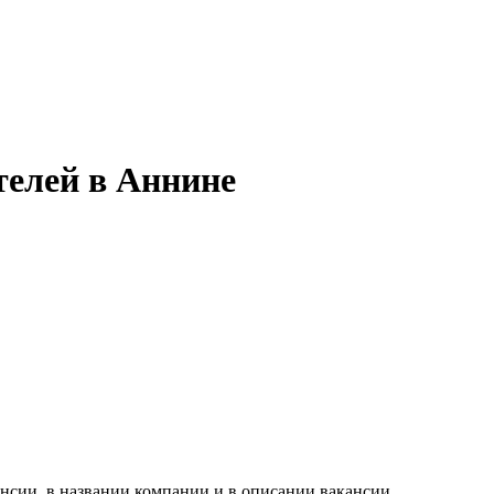
телей в Аннине
нсии, в названии компании и в описании вакансии