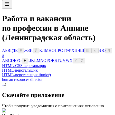
Работа и вакансии
по профессии в Аннине
(Ленинградская область)
А
Б
В
Г
Д
Е
Ж
З
И
К
Л
М
Н
О
П
Р
С
Т
У
Ф
Х
Ц
Ч
Ш
Э
Ю
Ё
Й
Щ
Ы
Я
#
A
B
C
D
E
F
G
I
J
K
L
M
N
O
P
Q
R
S
T
U
V
W
X
H
Y
Z
HTML-CSS верстальщик
HTML-верстальщик
HTML-верстальщик (junior)
human resources director
1
2
Скачайте приложение
Чтобы получать уведомления о приглашениях мгновенно