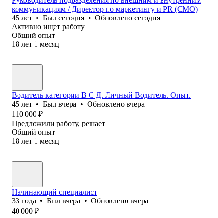
Руководитель подразделения по внешним и внутренним
коммуникациям / Директор по маркетингу и PR (CMO)
45
лет
•
Был
сегодня
•
Обновлено
сегодня
Активно ищет работу
Общий опыт
18
лет
1
месяц
Водитель категории В С Д. Личный Водитель. Опыт.
45
лет
•
Был
вчера
•
Обновлено
вчера
110 000
₽
Предложили работу, решает
Общий опыт
18
лет
1
месяц
Начинающий специалист
33
года
•
Был
вчера
•
Обновлено
вчера
40 000
₽