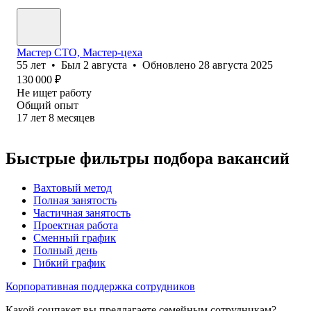
Мастер СТО, Мастер-цеха
55
лет
•
Был
2 августа
•
Обновлено
28 августа 2025
130 000
₽
Не ищет работу
Общий опыт
17
лет
8
месяцев
Быстрые фильтры подбора вакансий
Вахтовый метод
Полная занятость
Частичная занятость
Проектная работа
Сменный график
Полный день
Гибкий график
Корпоративная поддержка сотрудников
Какой соцпакет вы предлагаете семейным сотрудникам?