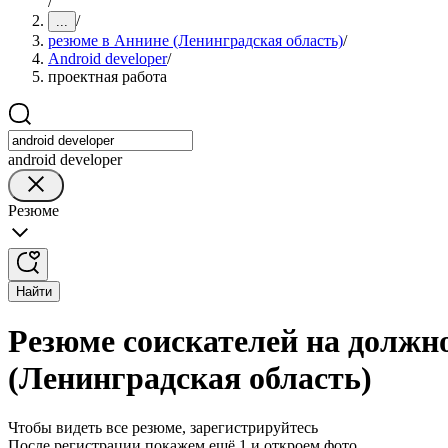
/
/
...
резюме в Аннине (Ленинградская область)
/
Android developer
/
проектная работа
android developer
Резюме
Найти
Резюме соискателей на должно
(Ленинградская область)
Чтобы видеть все резюме, зарегистрируйтесь
После регистрации покажем ещё 1 и откроем фото