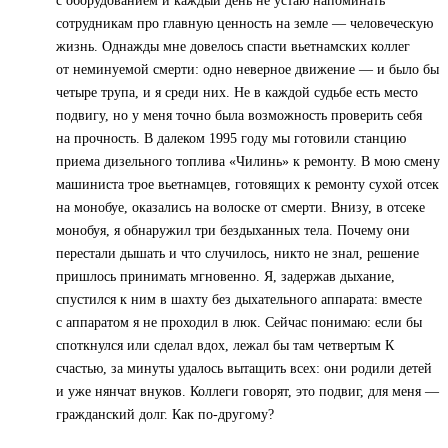
с оборудованием и каждый день не устаю напоминать
сотрудникам про главную ценность на земле — человеческую
жизнь. Однажды мне довелось спасти вьетнамских коллег
от неминуемой смерти: одно неверное движение — и было бы
четыре трупа, и я среди них. Не в каждой судьбе есть место
подвигу, но у меня точно была возможность проверить себя
на прочность. В далеком 1995 году мы готовили станцию
приема дизельного топлива «Чилинь» к ремонту. В мою смену
машиниста трое вьетнамцев, готовящих к ремонту сухой отсек
на монобуе, оказались на волоске от смерти. Внизу, в отсеке
монобуя, я обнаружил три бездыханных тела. Почему они
перестали дышать и что случилось, никто не знал, решение
пришлось принимать мгновенно. Я, задержав дыхание,
спустился к ним в шахту без дыхательного аппарата: вместе
с аппаратом я не проходил в люк. Сейчас понимаю: если бы
споткнулся или сделал вдох, лежал бы там четвертым К
счастью, за минуты удалось вытащить всех: они родили детей
и уже нянчат внуков. Коллеги говорят, это подвиг, для меня —
гражданский долг. Как по-другому?