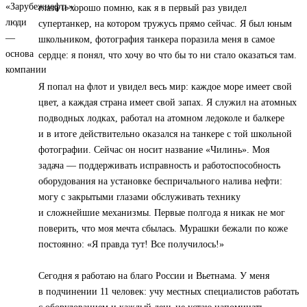
глаза и хорошо помню, как я в первый раз увидел
супертанкер, на котором тружусь прямо сейчас. Я был юным
школьником, фотография танкера поразила меня в самое
сердце: я понял, что хочу во что бы то ни стало оказаться там.
Я попал на флот и увидел весь мир: каждое море имеет свой
цвет, а каждая страна имеет свой запах. Я служил на атомных
подводных лодках, работал на атомном ледоколе и балкере
и в итоге действительно оказался на танкере с той школьной
фотографии. Сейчас он носит название «Чилинь». Моя
задача — поддерживать исправность и работоспособность
оборудования на установке беспричального налива нефти:
могу с закрытыми глазами обслуживать технику
и сложнейшие механизмы. Первые полгода я никак не мог
поверить, что моя мечта сбылась. Мурашки бежали по коже
постоянно: «Я правда тут! Все получилось!»
Сегодня я работаю на благо России и Вьетнама. У меня
в подчинении 11 человек: учу местных специалистов работать