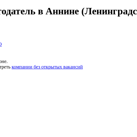
тодатель в Аннине (Ленинградс
О
оне.
треть
компании без открытых вакансий