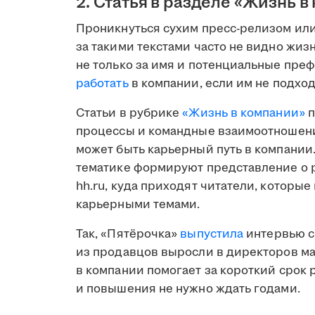
2. Статья в разделе «Жизнь в
Проникнуться сухим пресс-релизом ил
за такими текстами часто не видно жи
не только за имя и потенциальные пре
работать
в компании, если им не подхо
Статьи в рубрике
«Жизнь в компании»
п
процессы и командные взаимоотношения
может быть карьерный путь в компании.
тематике формируют представление о р
hh.ru, куда приходят читатели, которы
карьерными темами.
Так, «Пятёрочка»
выпустила
интервью с
из продавцов выросли в директоров маг
в компании помогает за короткий срок
и повышения не нужно ждать годами.