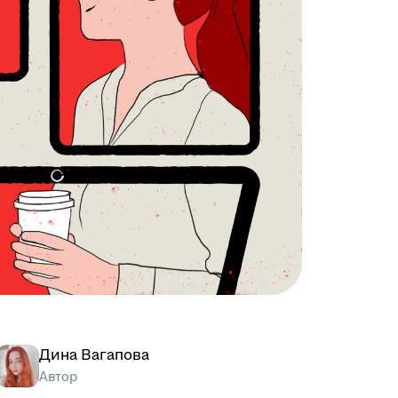
Дина Вагапова
Автор