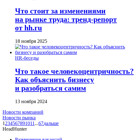
Что стоит за изменениями
на рынке труда: тренд-репорт
от hh.ru
18 ноября 2025
HR-беседы
Что такое человеко­центричность?
Как объяснить бизнесу
и разобраться самим
13 ноября 2024
Новости компаний
Новости рынка
1
2
3
4
5
6
7
8
9
10
11
...
67
дальше
HeadHunter
Размещение вакансий