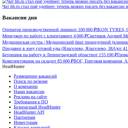
Чат hh.ru стал ещё удобнее: теперь можно писать без вакансии 
Вакансии дня
Оператор производственной линии
от
100 000
₽
IKON TYRES, С
Менеджер по работе с клиентами
от
4 000
₽
Светиков Андрей Ми
Медицинская сестра / Медицинский брат процедурной (клиник
Продавец в зону готовой еды (Яльгелево, Яльгелево, 38А)
от
41
Бетонщик на работу в Ленинградской области
от
155 100
₽
Грома
Комплектовщик на склад
от
85 000
₽
ВОГ, Торговая компания, А
HeadHunter
Размещение вакансий
Поиск по резюме
О компании
Наши вакансии
Реклама на сайте
Требования к ПО
Безопасный HeadHunter
HeadHunter API
Партнерам
Инвесторам
Каталог компаний