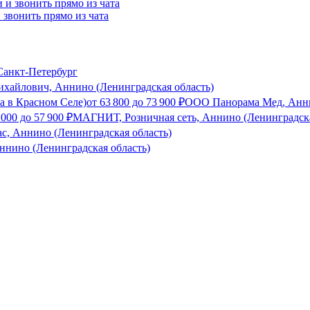
и звонить прямо из чата
анкт-Петербург
хайлович, Аннино (Ленинградская область)
а в Красном Селе)
от
63 800
до
73 900
₽
ООО Панорама Мед, Анни
 000
до
57 900
₽
МАГНИТ, Розничная сеть, Аннино (Ленинградска
с, Аннино (Ленинградская область)
ннино (Ленинградская область)