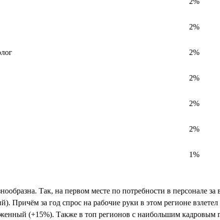
2%
2%
олог
2%
2%
2%
2%
1%
знообразна. Так, на первом месте по потребности в персонале за
й). Причём за год спрос на рабочие руки в этом регионе взлете
ыраженный (+15%). Также в топ регионов с наибольшим кадровым