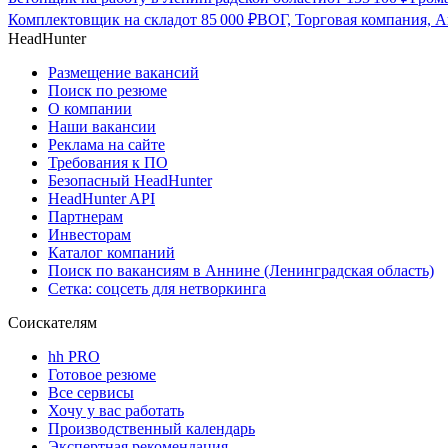
Комплектовщик на склад
от
85 000
₽
ВОГ, Торговая компания, А
HeadHunter
Размещение вакансий
Поиск по резюме
О компании
Наши вакансии
Реклама на сайте
Требования к ПО
Безопасный HeadHunter
HeadHunter API
Партнерам
Инвесторам
Каталог компаний
Поиск по вакансиям в Аннине (Ленинградская область)
Сетка: соцсеть для нетворкинга
Соискателям
hh PRO
Готовое резюме
Все сервисы
Хочу у вас работать
Производственный календарь
Экспертная рекомендация