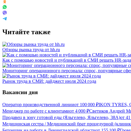
Читайте также
Обзоры рынка труда от hh.ru
Как с помощью новостей и публикаций в СМИ решать HR-зад
Мониторинг операционного персонала: спрос, популярные сфер
Рынок труда в СМИ: дайджест июля 2024 года
Вакансии дня
Оператор производственной линии
от
100 000
₽
IKON TYRES, С
Менеджер по работе с клиентами
от
4 000
₽
Светиков Андрей Ми
Продавец в зону готовой еды (Яльгелево, Яльгелево, 38А)
от
41
Медицинская сестра / Медицинский брат процедурной (клиник
Бетонщик на работу в Ленинградской области
от
155 100
₽
Грома