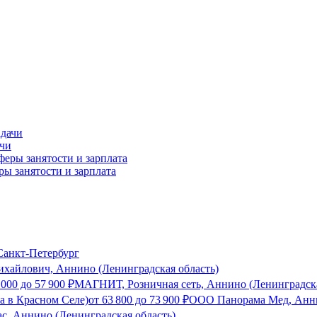
ачи
ы занятости и зарплата
анкт-Петербург
хайлович, Аннино (Ленинградская область)
 000
до
57 900
₽
МАГНИТ, Розничная сеть, Аннино (Ленинградска
а в Красном Селе)
от
63 800
до
73 900
₽
ООО Панорама Мед, Анни
с, Аннино (Ленинградская область)