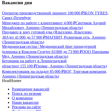
Вакансии дня
Оператор производственной линии
от
100 000
₽
IKON TYRES,
Санкт-Петербург
Менеджер по работе с клиентами
от
4 000
₽
Светиков Андрей
Михайлович, Аннино (Ленинградская область)
Продавец в зону готовой еды (Яльгелево, Яльгелево,
38А)
от
41 000
до
57 900
₽
МАГНИТ, Розничная сеть, Аннино
(Ленинградская область)
Медицинская сестра / Медицинский брат процедурной
(клиника в Красном Селе)
от
63 800
до
73 900
₽
ООО Панорама
Мед, Аннино (Ленинградская область)
Бетонщик на работу в Ленинградской
области
от
155 100
₽
Громас, Аннино (Ленинградская область)
Комплектовщик на склад
от
85 000
₽
ВОГ, Торговая компания,
Аннино (Ленинградская область)
HeadHunter
Размещение вакансий
Поиск по резюме
О компании
Наши вакансии
Реклама на сайте