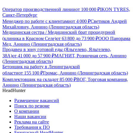
Оператор производственной линии
от
100 000
₽
IKON TYRES,
Санкт-Петербург
Менеджер по работе с клиентами
от
4 000
₽
Светиков Андрей
Михайлович, Аннино (Ленинградская область)
Медицинская сестра / Медицинский брат процедурной
(клиника в Красном Селе)
от
63 800
до
73 900
₽
ООО Панорама
Мед, Аннино (Ленинградская область)
Продавец в зону готовой еды (Яльгелево, Яльгелево,
38А)
от
41 000
до
57 900
₽
МАГНИТ, Розничная сеть, Аннино
(Ленинградская область)
Бетонщик на работу в Ленинградской
области
от
155 100
₽
Громас, Аннино (Ленинградская область)
Комплектовщик на склад
от
85 000
₽
ВОГ, Торговая компания,
Аннино (Ленинградская область)
HeadHunter
Размещение вакансий
Поиск по резюме
О компании
Наши вакансии
Реклама на сайте
Требования к ПО
Безопасный HeadHunter