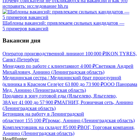
Почему соискатели не откликаются на вакансии и как это
исправить: исследование hh.ru
Шаблоны вакансий: привлекаем сильных кандидатов —
5 примеров вакансий
Вакансии дня
Оператор производственной линии
от
100 000
₽
IKON TYRES,
Санкт-Петербург
Менеджер по работе с клиентами
от
4 000
₽
Светиков Андрей
Михайлович, Аннино (Ленинградская область)
Медицинская сестра / Медицинский брат процедурной
(клиника в Красном Селе)
от
63 800
до
73 900
₽
ООО Панорама
Мед, Аннино (Ленинградская область)
Продавец в зону готовой еды (Яльгелево, Яльгелево,
38А)
от
41 000
до
57 900
₽
МАГНИТ, Розничная сеть, Аннино
(Ленинградская область)
Бетонщик на работу в Ленинградской
области
от
155 100
₽
Громас, Аннино (Ленинградская область)
Комплектовщик на склад
от
85 000
₽
ВОГ, Торговая компания,
Аннино (Ленинградская область)
HeadHunter