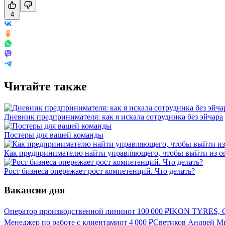
4
Читайте также
Дневник предпринимателя: как я искала сотрудника без эйчара
Постеры для вашей команды
Как предпринимателю найти управляющего, чтобы выйти из 
Рост бизнеса опережает рост компетенций. Что делать?
Вакансии дня
Оператор производственной линии
от
100 000
₽
IKON TYRES, С
Менеджер по работе с клиентами
от
4 000
₽
Светиков Андрей Ми