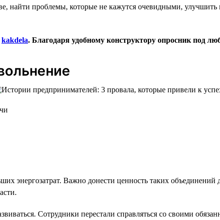
ве, найти проблемы, которые не кажутся очевидными, улучшить 
а
kakdela
. Благодаря удобному конструктору опросник под люб
увольнение
очи
ших энергозатрат. Важно донести ценность таких объединений д
асти.
азвиваться. Сотрудники перестали справляться со своими обязан