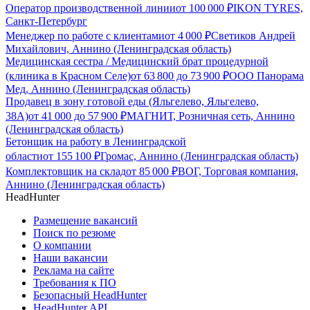
Оператор производственной линии
от
100 000
₽
IKON TYRES,
Санкт-Петербург
Менеджер по работе с клиентами
от
4 000
₽
Светиков Андрей
Михайлович, Аннино (Ленинградская область)
Медицинская сестра / Медицинский брат процедурной
(клиника в Красном Селе)
от
63 800
до
73 900
₽
ООО Панорама
Мед, Аннино (Ленинградская область)
Продавец в зону готовой еды (Яльгелево, Яльгелево,
38А)
от
41 000
до
57 900
₽
МАГНИТ, Розничная сеть, Аннино
(Ленинградская область)
Бетонщик на работу в Ленинградской
области
от
155 100
₽
Громас, Аннино (Ленинградская область)
Комплектовщик на склад
от
85 000
₽
ВОГ, Торговая компания,
Аннино (Ленинградская область)
HeadHunter
Размещение вакансий
Поиск по резюме
О компании
Наши вакансии
Реклама на сайте
Требования к ПО
Безопасный HeadHunter
HeadHunter API