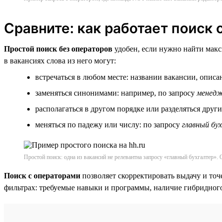
Сравните: как работает поиск 
Простой поиск без операторов
удобен, если нужно найти макси
в вакансиях слова из него могут:
встречаться в любом месте: названии вакансии, опис
заменяться синонимами: например, по запросу
менедж
располагаться в другом порядке или разделяться друг
меняться по падежу или числу: по запросу
главный бу
Простой поиск: одна из вакансий не релевантна запросу «главный бухгалтер». О
Поиск с операторами
позволяет скорректировать выдачу и точе
фильтрах: требуемые навыки и программы, наличие гибридног