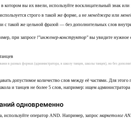
 в котором вы их ввели, используйте восклицательный знак или
используется строго в такой же форме, а не
менеджера
или
мене
и с такой же цельной фразой — без дополнительных слов внутри
имер, при запросе
!"инженер-конструктор"
вы увидите нужное с
овами в разных формах (администратора, в школу танцев, школы танцев), но без допол
ать допустимое количество слов между её частями. Для этого п
школа и танцев не более 5 слов, например: ищем администратор
таний одновременно
ва, используйте оператор AND. Например, запрос
маркетолог AN