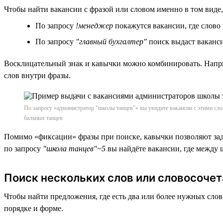
Чтобы найти вакансии с фразой или словом именно в том виде,
По запросу
!менеджер
покажутся вакансии, где слово 
По запросу
"главный бухгалтер"
поиск выдаст ваканси
Восклицательный знак и кавычки можно комбинировать. Напр
слов внутри фразы.
По запросу «администратор "школы танцев"» вы увидите вакансии с этими сл
бальных танцев
Помимо «фиксации» фразы при поиске, кавычки позволяют задав
по запросу
"школа танцев"~5
вы найдёте вакансии, где между 
Поиск нескольких слов или словосоче
Чтобы найти предложения, где есть два или более нужных сло
порядке и форме.