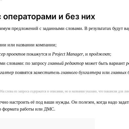
с операторами и без них
мум предложений с заданными словами. В результатах будут вари
ании или названии компании;
ер проектов
покажутся и
Project Manager
, и
проджект
;
ими словами: по запросу
главный редактор
может быть вариант
р
хгалтер
появятся
заместитель главного бухгалтера
или
главных 
ба слова из запроса содержатся в описании, но в названии указано, что вакансия для ли
чно настроить её под ваши нужды. Он полезен, когда надо задат
о формата работы или ДМС.