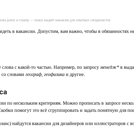
ова junior и стажёр — поиск выдаёт вакансии для опытных специалистов
видеть в вакансии. Допустим, вам важно, чтобы в обязанностях н
е слова с какой-то частью. Например, по запросу
менедж*
в выда
 со словами
географ, геофизика
и другие.
са
сии по нескольким критериям. Можно прописать в запросе неск
Скобки помогут это всё сгруппировать и задать понятную для по
ланс)
найдутся вакансии для дизайнеров или иллюстраторов с 