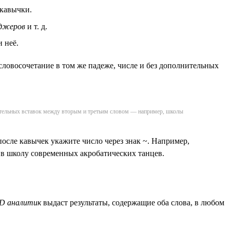
 кавычки.
джеров
и т. д.
 неё.
ловосочетание в том же падеже, числе и без дополнительных
нительных вставок между вторым и третьим словом — например, школы
осле кавычек укажите число через знак ~. Например,
а в школу современных акробатических танцев.
D аналитик
выдаст результаты, содержащие оба слова, в любом