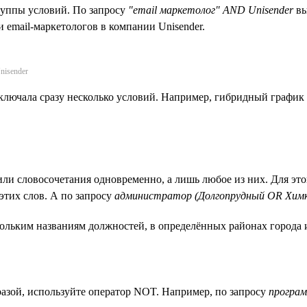
руппы условий. По запросу
"email маркетолог" AND Unisender
вы
ии email-маркетологов в компании Unisender.
nisender
включала сразу несколько условий. Например, гибридный графи
или словосочетания одновременно, а лишь любое из них. Для это
этих слов. А по запросу
администратор (Долгопрудный OR Химк
кольким названиям должностей, в определённых районах города
разой, используйте оператор NOT. Например, по запросу
програ