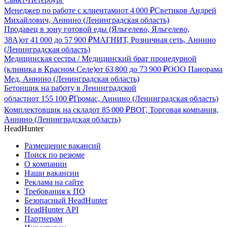
Менеджер по работе с клиентами
от
4 000
₽
Светиков Андрей
Михайлович, Аннино (Ленинградская область)
Продавец в зону готовой еды (Яльгелево, Яльгелево,
38А)
от
41 000
до
57 900
₽
МАГНИТ, Розничная сеть, Аннино
(Ленинградская область)
Медицинская сестра / Медицинский брат процедурной
(клиника в Красном Селе)
от
63 800
до
73 900
₽
ООО Панорама
Мед, Аннино (Ленинградская область)
Бетонщик на работу в Ленинградской
области
от
155 100
₽
Громас, Аннино (Ленинградская область)
Комплектовщик на склад
от
85 000
₽
ВОГ, Торговая компания,
Аннино (Ленинградская область)
HeadHunter
Размещение вакансий
Поиск по резюме
О компании
Наши вакансии
Реклама на сайте
Требования к ПО
Безопасный HeadHunter
HeadHunter API
Партнерам