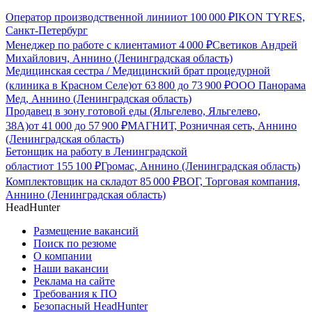
Оператор производственной линии
от
100 000
₽
IKON TYRES,
Санкт-Петербург
Менеджер по работе с клиентами
от
4 000
₽
Светиков Андрей
Михайлович, Аннино (Ленинградская область)
Медицинская сестра / Медицинский брат процедурной
(клиника в Красном Селе)
от
63 800
до
73 900
₽
ООО Панорама
Мед, Аннино (Ленинградская область)
Продавец в зону готовой еды (Яльгелево, Яльгелево,
38А)
от
41 000
до
57 900
₽
МАГНИТ, Розничная сеть, Аннино
(Ленинградская область)
Бетонщик на работу в Ленинградской
области
от
155 100
₽
Громас, Аннино (Ленинградская область)
Комплектовщик на склад
от
85 000
₽
ВОГ, Торговая компания,
Аннино (Ленинградская область)
HeadHunter
Размещение вакансий
Поиск по резюме
О компании
Наши вакансии
Реклама на сайте
Требования к ПО
Безопасный HeadHunter