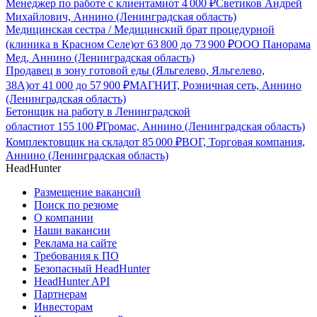
Менеджер по работе с клиентами
от
4 000
₽
Светиков Андрей
Михайлович, Аннино (Ленинградская область)
Медицинская сестра / Медицинский брат процедурной
(клиника в Красном Селе)
от
63 800
до
73 900
₽
ООО Панорама
Мед, Аннино (Ленинградская область)
Продавец в зону готовой еды (Яльгелево, Яльгелево,
38А)
от
41 000
до
57 900
₽
МАГНИТ, Розничная сеть, Аннино
(Ленинградская область)
Бетонщик на работу в Ленинградской
области
от
155 100
₽
Громас, Аннино (Ленинградская область)
Комплектовщик на склад
от
85 000
₽
ВОГ, Торговая компания,
Аннино (Ленинградская область)
HeadHunter
Размещение вакансий
Поиск по резюме
О компании
Наши вакансии
Реклама на сайте
Требования к ПО
Безопасный HeadHunter
HeadHunter API
Партнерам
Инвесторам