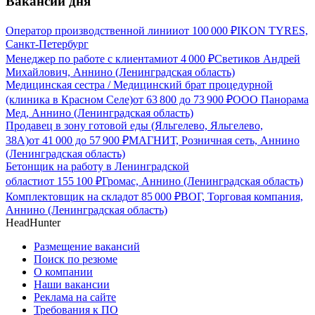
Вакансии дня
Оператор производственной линии
от
100 000
₽
IKON TYRES,
Санкт-Петербург
Менеджер по работе с клиентами
от
4 000
₽
Светиков Андрей
Михайлович, Аннино (Ленинградская область)
Медицинская сестра / Медицинский брат процедурной
(клиника в Красном Селе)
от
63 800
до
73 900
₽
ООО Панорама
Мед, Аннино (Ленинградская область)
Продавец в зону готовой еды (Яльгелево, Яльгелево,
38А)
от
41 000
до
57 900
₽
МАГНИТ, Розничная сеть, Аннино
(Ленинградская область)
Бетонщик на работу в Ленинградской
области
от
155 100
₽
Громас, Аннино (Ленинградская область)
Комплектовщик на склад
от
85 000
₽
ВОГ, Торговая компания,
Аннино (Ленинградская область)
HeadHunter
Размещение вакансий
Поиск по резюме
О компании
Наши вакансии
Реклама на сайте
Требования к ПО