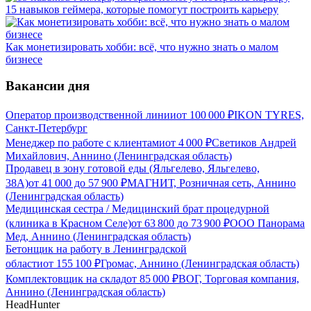
15 навыков геймера, которые помогут построить карьеру
Как монетизировать хобби: всё, что нужно знать о малом
бизнесе
Вакансии дня
Оператор производственной линии
от
100 000
₽
IKON TYRES,
Санкт-Петербург
Менеджер по работе с клиентами
от
4 000
₽
Светиков Андрей
Михайлович, Аннино (Ленинградская область)
Продавец в зону готовой еды (Яльгелево, Яльгелево,
38А)
от
41 000
до
57 900
₽
МАГНИТ, Розничная сеть, Аннино
(Ленинградская область)
Медицинская сестра / Медицинский брат процедурной
(клиника в Красном Селе)
от
63 800
до
73 900
₽
ООО Панорама
Мед, Аннино (Ленинградская область)
Бетонщик на работу в Ленинградской
области
от
155 100
₽
Громас, Аннино (Ленинградская область)
Комплектовщик на склад
от
85 000
₽
ВОГ, Торговая компания,
Аннино (Ленинградская область)
HeadHunter