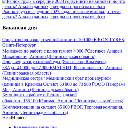
Рынок труда в середине 2023 года: никто не виноват, но что
делать? Анализ данных, тренды и прогнозы от hh.ru
Вакансии дня
Оператор производственной линии
от
100 000
₽
IKON TYRES,
Санкт-Петербург
Менеджер по работе с клиентами
от
4 000
₽
Светиков Андрей
Михайлович, Аннино (Ленинградская область)
Продавец в зону готовой еды (Яльгелево, Яльгелево,
38А)
от
41 000
до
57 900
₽
МАГНИТ, Розничная сеть, Аннино
(Ленинградская область)
Медицинская сестра / Медицинский брат процедурной
(клиника в Красном Селе)
от
63 800
до
73 900
₽
ООО Панорама
Мед, Аннино (Ленинградская область)
Бетонщик на работу в Ленинградской
области
от
155 100
₽
Громас, Аннино (Ленинградская область)
Комплектовщик на склад
от
85 000
₽
ВОГ, Торговая компания,
Аннино (Ленинградская область)
HeadHunter
Размещение вакансий