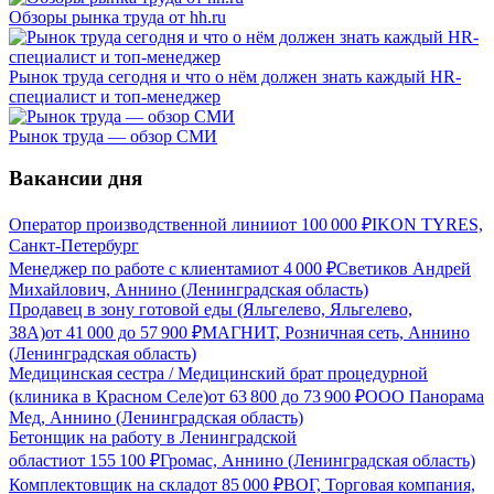
Обзоры рынка труда от hh.ru
Рынок труда сегодня и что о нём должен знать каждый HR-
специалист и топ-менеджер
Рынок труда — обзор СМИ
Вакансии дня
Оператор производственной линии
от
100 000
₽
IKON TYRES,
Санкт-Петербург
Менеджер по работе с клиентами
от
4 000
₽
Светиков Андрей
Михайлович, Аннино (Ленинградская область)
Продавец в зону готовой еды (Яльгелево, Яльгелево,
38А)
от
41 000
до
57 900
₽
МАГНИТ, Розничная сеть, Аннино
(Ленинградская область)
Медицинская сестра / Медицинский брат процедурной
(клиника в Красном Селе)
от
63 800
до
73 900
₽
ООО Панорама
Мед, Аннино (Ленинградская область)
Бетонщик на работу в Ленинградской
области
от
155 100
₽
Громас, Аннино (Ленинградская область)
Комплектовщик на склад
от
85 000
₽
ВОГ, Торговая компания,