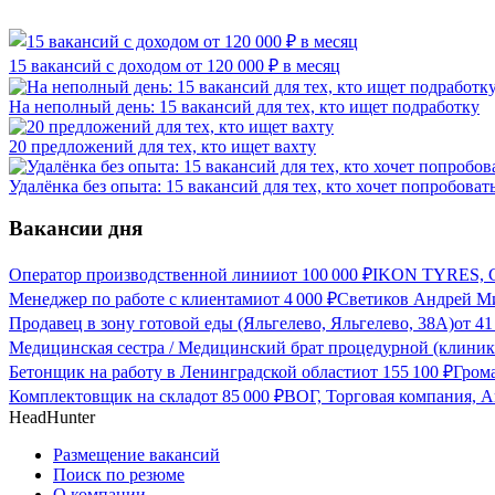
15 вакансий с доходом от 120 000 ₽ в месяц
На неполный день: 15 вакансий для тех, кто ищет подработку
20 предложений для тех, кто ищет вахту
Удалёнка без опыта: 15 вакансий для тех, кто хочет попробоват
Вакансии дня
Оператор производственной линии
от
100 000
₽
IKON TYRES, С
Менеджер по работе с клиентами
от
4 000
₽
Светиков Андрей Ми
Продавец в зону готовой еды (Яльгелево, Яльгелево, 38А)
от
41
Медицинская сестра / Медицинский брат процедурной (клиник
Бетонщик на работу в Ленинградской области
от
155 100
₽
Грома
Комплектовщик на склад
от
85 000
₽
ВОГ, Торговая компания, А
HeadHunter
Размещение вакансий
Поиск по резюме
О компании