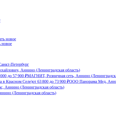
ь новое
анкт-Петербург
хайлович, Аннино (Ленинградская область)
 000
до
57 900
₽
МАГНИТ, Розничная сеть, Аннино (Ленинградска
а в Красном Селе)
от
63 800
до
73 900
₽
ООО Панорама Мед, Анни
с, Аннино (Ленинградская область)
ннино (Ленинградская область)