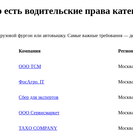
о есть водительские права кат
 грузовой фургон или автовышку. Самые важные требования — д
Компания
Регион
ООО ТСМ
Москв
ФосАгро. IT
Москв
Сбер для экспертов
Москв
ООО Сервисмаркет
Москв
TAXO COMPANY
Москв