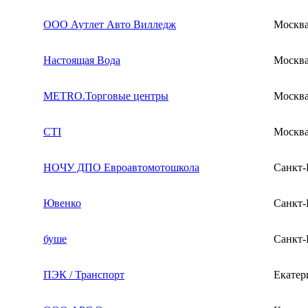
ООО Аутлет Авто Вилледж
Москв
Настоящая Вода
Москв
METRO.Торговые центры
Москв
CTI
Москв
НОЧУ ДПО Евроавтомотошкола
Санкт-
Ювенко
Санкт-
буше
Санкт-
ПЭК / Транспорт
Екатер