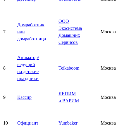
ООО
Домработник
Экосистема
7
или
Москва
Домашних
домработница
Сервисов
Аниматор/
ведущий
8
Teikaboom
Москва
на детские
праздники
ЛЕПИМ
9
Кассир
Москва
и ВАРИМ
10
Официант
Yumbaker
Москва