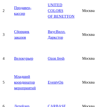
UNITED
Продавец-
2
COLORS
Москва
кассир
OF BENETTON
Сборщик
ВкусВилл.
3
Москва
заказов
Даркстор
4
Велокурьер
Ozon fresh
Москва
Младший
5
координатор
EventyOn
Москва
мероприятий
6
Детейлер
CARBASE
Москва