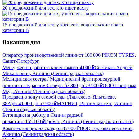
20 предложений для тех, кто ищет вахту
15 предложений для тех, у кого есть водительские права
категории В
Вакансии дня
Оператор производственной линии
от
100 000
₽
IKON TYRES,
Санкт-Петербург
Менеджер по работе с клиентами
от
4 000
₽
Светиков Андрей
Михайлович, Аннино (Ленинградская область)
Медицинская сестра / Медицинский брат процедурной
(клиника в Красном Селе)
от
63 800
до
73 900
₽
ООО Панорама
Мед, Аннино (Ленинградская область)
Продавец в зону готовой еды (Яльгелево, Яльгелево,
38А)
от
41 000
до
57 900
₽
МАГНИТ, Розничная сеть, Аннино
(Ленинградская область)
Бетонщик на работу в Ленинградской
области
от
155 100
₽
Громас, Аннино (Ленинградская область)
Комплектовщик на склад
от
85 000
₽
ВОГ, Торговая компания,
Аннино (Ленинградская область)