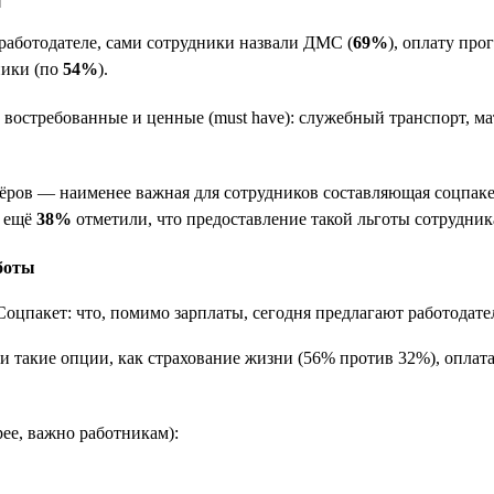
работодателе, сами сотрудники назвали ДМС (
69%
), оплату пр
ники (по
54%
).
востребованные и ценные (must have): служебный транспорт, м
ёров — наименее важная для сотрудников составляющая соцпак
а ещё
38%
отметили, что предоставление такой льготы сотрудника
боты
и такие опции, как страхование жизни (56% против 32%), оплат
рее, важно работникам):