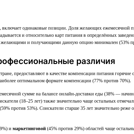
, включает одинаковые позиции. Доля желающих ежемесячной при
ладывается и относительно карт питания в определённых заведе
жду желающими и получающими данную опцию минимален (53% п
профессиональные различия
стране, предоставляют в качестве компенсации питания горячие
наиболее оптимальном формате компенсации (77% против 70%).
жемесячной сумме на балансе онлайн-доставки еды (38% — начи
катели (18–25 лет) также значительно чаще остальных отмечали
 (59% против 53%). Соискатели старше 35 лет значительно реже
29%) и
маркетинговой
(45% против 29%) областей чаще остальн