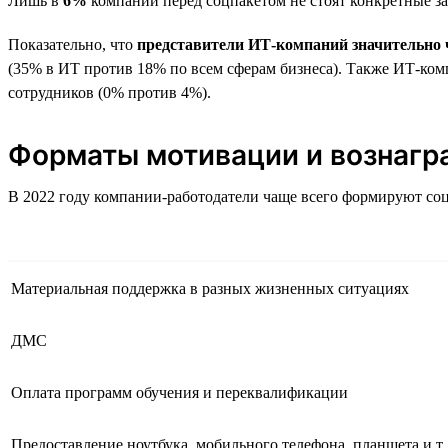
Лишь в
6%
компаний перед соцпакетом не стоят конкретные за
Показательно, что
представители ИТ-компаний значительно ч
(35% в ИТ против 18% по всем сферам бизнеса). Также ИТ-комп
сотрудников (0% против 4%).
Форматы мотивации и вознаг
В 2022 году компании-работодатели чаще всего формируют со
Материальная поддержка в разных жизненных ситуациях
ДМС
Оплата программ обучения и переквалификации
Предоставление ноутбука, мобильного телефона, планшета и т. 