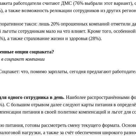
кета работодатели считают ДМС (76% выбрали этот вариант), 
), а также возможность релокации сотрудников из других регион
рпоративное такси: лишь 20% опрошенных компаний отметили д
 льготы сотрудникам мало на что влияет. Кроме того, особенно
, а также страхование жизни и здоровья (28%).
енные опции соцпакета?
 в соцпакет компании
ля одного сотрудника в день
. Наиболее распространёнными ф
8%). С большим отрывом далее следуют карты питания в определ
омпенсации питания в своей политике компенсаций и льгот для с
 питания, готовы рассмотреть смену текущего формата. Основн
логовой нагрузки, а также за счёт обеспечения широкого разно