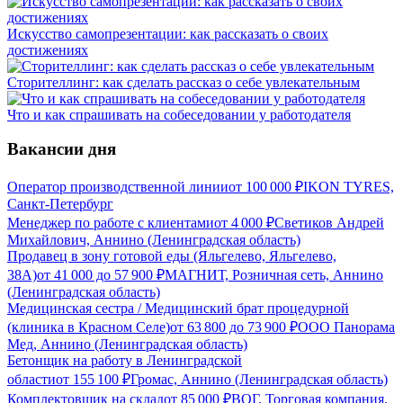
Искусство самопрезентации: как рассказать о своих
достижениях
Сторителлинг: как сделать рассказ о себе увлекательным
Что и как спрашивать на собеседовании у работодателя
Вакансии дня
Оператор производственной линии
от
100 000
₽
IKON TYRES,
Санкт-Петербург
Менеджер по работе с клиентами
от
4 000
₽
Светиков Андрей
Михайлович, Аннино (Ленинградская область)
Продавец в зону готовой еды (Яльгелево, Яльгелево,
38А)
от
41 000
до
57 900
₽
МАГНИТ, Розничная сеть, Аннино
(Ленинградская область)
Медицинская сестра / Медицинский брат процедурной
(клиника в Красном Селе)
от
63 800
до
73 900
₽
ООО Панорама
Мед, Аннино (Ленинградская область)
Бетонщик на работу в Ленинградской
области
от
155 100
₽
Громас, Аннино (Ленинградская область)
Комплектовщик на склад
от
85 000
₽
ВОГ, Торговая компания,