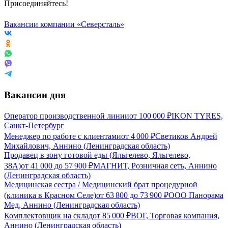
Присоединяйтесь!
Вакансии компании «Северсталь»
Вакансии дня
Оператор производственной линии
от
100 000
₽
IKON TYRES,
Санкт-Петербург
Менеджер по работе с клиентами
от
4 000
₽
Светиков Андрей
Михайлович, Аннино (Ленинградская область)
Продавец в зону готовой еды (Яльгелево, Яльгелево,
38А)
от
41 000
до
57 900
₽
МАГНИТ, Розничная сеть, Аннино
(Ленинградская область)
Медицинская сестра / Медицинский брат процедурной
(клиника в Красном Селе)
от
63 800
до
73 900
₽
ООО Панорама
Мед, Аннино (Ленинградская область)
Комплектовщик на склад
от
85 000
₽
ВОГ, Торговая компания,
Аннино (Ленинградская область)