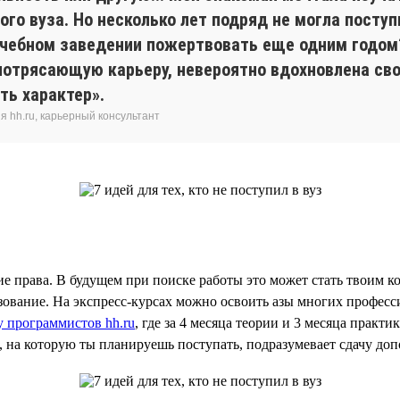
ого вуза. Но несколько лет подряд не могла посту
 учебном заведении пожертвовать еще одним годом? 
потрясающую карьеру, невероятно вдохновлена свое
ть характер».
 hh.ru, карьерный консультант
е права. В будущем при поиске работы это может стать твоим 
вание. На экспресс-курсах можно освоить азы многих профессий.
 программистов hh.ru
, где за 4 месяца теории и 3 месяца практ
, на которую ты планируешь поступать, подразумевает сдачу д