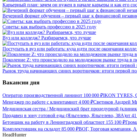
Карьерный план: зачем он нужен в начале карьеры и как его со
Вечерний формат обучения – первый шаг к финансовой незави
Советы: как выбрать профессию в 2025 году
Вуз или колледж? Разбираемся, что лучше
Поступать в вуз или работать: куда идти после окончания колл
Поколение Z: что происходило на молодежном рынке труда в п
Рынок труда начинающих синих воротничков: итоги первой по
Вакансии дня
Оператор производственной линии
от
100 000
₽
IKON TYRES, С
Менеджер по работе с клиентами
от
4 000
₽
Светиков Андрей Ми
Медицинская сестра / Медицинский брат процедурной (клиник
Продавец в зону готовой еды (Яльгелево, Яльгелево, 38А)
от
41
Бетонщик на работу в Ленинградской области
от
155 100
₽
Грома
Комплектовщик на склад
от
85 000
₽
ВОГ, Торговая компания, А
HeadHunter