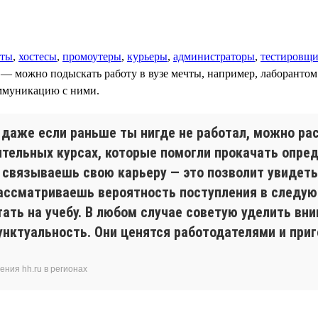
ты
,
хостесы
,
промоутеры
,
курьеры
,
администраторы
,
тестировщ
т — можно подыскать работу в вузе мечты, например, лаборанто
оммуникацию с ними.
, даже если раньше ты нигде не работал, можно ра
ительных курсах, которые помогли прокачать опре
ы связываешь свою карьеру — это позволит увидет
рассматриваешь вероятность поступления в следую
тать на учебу. В любом случае советую уделить вн
унктуальность. Они ценятся работодателями и приг
ния hh.ru в регионах