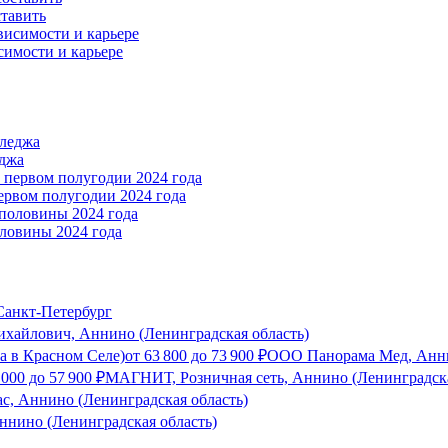
ставить
симости и карьере
еджа
ервом полугодии 2024 года
ловины 2024 года
анкт-Петербург
хайлович, Аннино (Ленинградская область)
а в Красном Селе)
от
63 800
до
73 900
₽
ООО Панорама Мед, Анни
 000
до
57 900
₽
МАГНИТ, Розничная сеть, Аннино (Ленинградска
с, Аннино (Ленинградская область)
ннино (Ленинградская область)