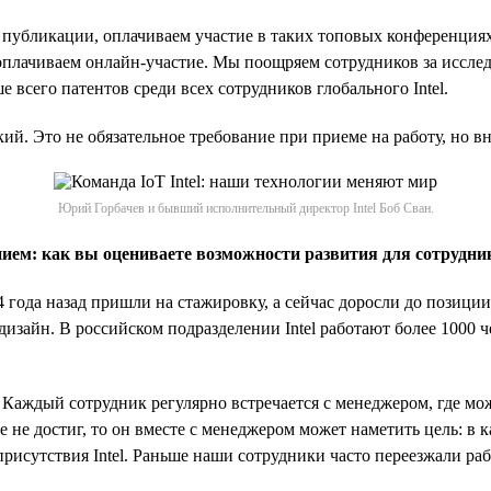
публикации, оплачиваем участие в таких топовых конференциях
плачиваем онлайн-участие. Мы поощряем сотрудников за исследо
ше всего патентов среди всех сотрудников глобального Intel.
ский. Это не обязательное требование при приеме на работу, но
Юрий Горбачев и бывший исполнительный директор Intel Боб Сван.
ием: как вы оцениваете возможности развития для сотрудник
 года назад пришли на стажировку, а сейчас доросли до позици
дизайн. В российском подразделении Intel работают более 1000
 Каждый сотрудник регулярно встречается с менеджером, где мо
е не достиг, то он вместе с менеджером может наметить цель: в 
присутствия Intel. Раньше наши сотрудники часто переезжали ра