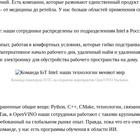
ний. Есть компании, которые развивают единственный продукт 
— от медицины до ретейла. У нас больше областей применения 
 наши сотрудники распределены по подразделениям Intel в Росс
пыт, работая в комфортных условиях, которые гибко подстраива
льтернативное начало рабочего дня, удаленный найм и удаленна
и электронику для обустройства рабочего пространства на дому.
Команда инженеров IOTG на открытии мероприятия OpenVINO Hackaton.
раненные общие вещи: Python, C++, CMake, технологии, связанн
Так, в OpenVINO наши сотрудники работают с такими крупными 
ебованный на глобальном рынке опыт. Правда, пока что его очен
оманде, у нас есть программы обучения в области ИИ.