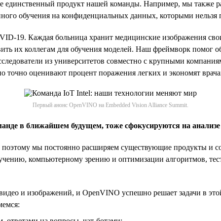
 единственный продукт нашей команды. Например, мы также ра
ного обучения на конфиденциальных данных, которыми нельзя 
VID-19. Каждая больница хранит медицинские изображения своих
вить их коллегам для обучения моделей. Наш фреймворк помог 
следователи из университетов совместно с крупными компания
но точно оценивают процент поражения легких и экономят врача
Первый анонс OpenVINO на Embedded Vision Alliance Summit.
манде в ближайшем будущем, тоже сфокусируются на анализе
поэтому мы постоянно расширяем существующие продукты и соз
 обучению, компьютерному зрению и оптимизации алгоритмов, т
видео и изображений, и OpenVINO успешно решает задачи в это
мемся:
 ответами на вопросы, чат-ботами;