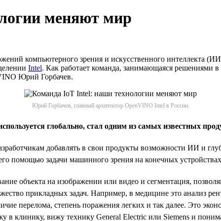
ологии меняют мир
ний компьютерного зрения и искусственного интеллекта (ИИ). Он
зделении
Intel
. Как работает команда, занимающаяся решениями в о
nVINO Юрий Горбачев.
Юрий Горбачев, главный архитектор OpenVINO Intel в России.
ользуется глобально, стал одним из самых известных продук
зработчикам добавлять в свои продукты возможности ИИ и глуб
его помощью задачи машинного зрения на конечных устройствах
ние объекта на изображении или видео и сегментация, позволя
жество прикладных задач. Например, в медицине это анализ рен
ичие перелома, степень поражения легких и так далее. Это экон
в клинику, вижу технику General Electric или Siemens и понима