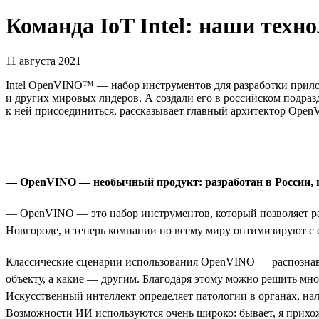
Команда IoT Intel: наши техн
11 августа 2021
Intel OpenVINO™ — набор инструментов для разработки приложе
и других мировых лидеров. А создали его в российском подра
к ней присоединиться, рассказывает главный архитектор Ope
— OpenVINO — необычный продукт: разработан в России, исп
— OpenVINO — это набор инструментов, который позволяет ра
Новгороде, и теперь компании по всему миру оптимизируют с 
Классические сценарии использования OpenVINO — распознава
объекту, а какие — другим. Благодаря этому можно решить мно
Искусственный интеллект определяет патологии в органах, нал
Возможности ИИ используются очень широко: бывает, я прихожу 