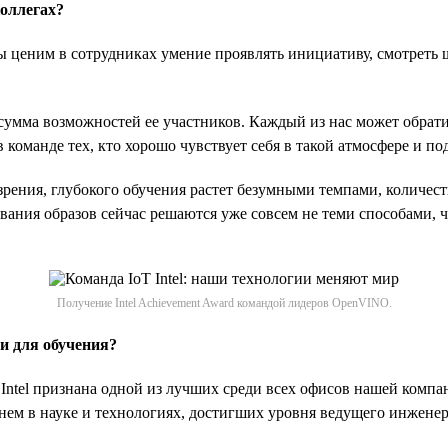
коллегах?
 ценим в сотрудниках умение проявлять инициативу, смотреть ш
умма возможностей ее участников. Каждый из нас может обратит
 команде тех, кто хорошо чувствует себя в такой атмосфере и по
зрения, глубокого обучения растет безумными темпами, количес
авания образов сейчас решаются уже совсем не теми способами, ч
Получение Intel Achievement Award командой лидеров OpenVINO.
и для обучения?
Intel признана одной из лучших среди всех офисов нашей компа
 в науке и технологиях, достигших уровня ведущего инженера (In