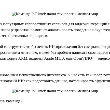
х популярных корпоративных сервисов для видеоконференций на
 наши разработки помогают анализировать поведение покупателе
ысячах различных сценариев.
й инструмент, чтобы делать ИИ-приложения без специальных до
простеньким лэптопом, может без проблем написать свое первое 
а платформе ARM, включая Apple M1. А еще OpenVINO — опенсор
ьзованием искусственного интеллекта. У нас есть как набор гот
ехнологий ИИ: как подготовить данные, натренировать эффектив
ша команда?