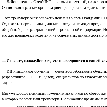
— Действительно, OpenVINO — самый известный, но далеко не
Он позволяет разным организациям тренировать модели машин
Этот фреймворк оказался очень полезен во время пандемии CO
Однако это персональные данные, и медики не могут предоста
общий набор, не раскрывающий персональной информации. Ис
его для тренировки моделей и на основе этих данных достаточ
— Скажите, пожалуйста: те, кто присоединится к вашей ко
— ИИ и машинное обучение — очень востребованные области, 
разработчиков (С/С++ и Python), специалистов по глубокому
задачи.
Мы уже хорошо понимаем пожелания заказчиков по обработке 
в которых полезен наш фреймворк. В ближайшее время мы зай
обработкой текста с помощью OpenVINO — переводом,